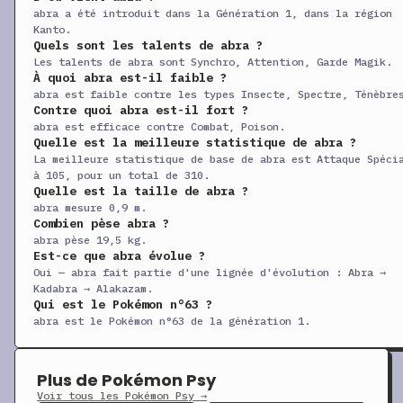
abra a été introduit dans la Génération 1, dans la région
+
Coup d’Boule
CT
Physique
70
10
Kanto.
Quels sont les talents de abra ?
+
Puissance Cachée
CT
Spéciale
60
10
Les talents de abra sont Synchro, Attention, Garde Magik.
+
Poing Glace
CT
Physique
75
10
À quoi abra est-il faible ?
abra est faible contre les types Insecte, Spectre, Ténèbre
+
Queue de Fer
CT
Physique
100
75
Contre quoi abra est-il fort ?
abra est efficace contre Combat, Poison.
+
Mur Lumière
CT
Statut
—
—
Quelle est la meilleure statistique de abra ?
La meilleure statistique de base de abra est Attaque Spéci
+
Zone Magique
CT
Statut
—
—
à 105, pour un total de 310.
+
Ultimawashi
CT
Physique
120
75
Quelle est la taille de abra ?
abra mesure 0,9 m.
+
Ultimapoing
CT
Physique
80
85
Combien pèse abra ?
abra pèse 19,5 kg.
+
Métronome
CT
Statut
—
—
Est-ce que abra évolue ?
+
Copie
CT
Statut
—
—
Oui — abra fait partie d'une lignée d'évolution : Abra →
Kadabra → Alakazam.
+
Don Naturel
CT
Physique
—
10
Qui est le Pokémon n°63 ?
abra est le Pokémon n°63 de la génération 1.
+
Cauchemar
CT
Statut
—
10
+
Permuforce
CT
Statut
—
—
Plus de Pokémon Psy
+
Abri
CT
Statut
—
—
Voir tous les Pokémon Psy →