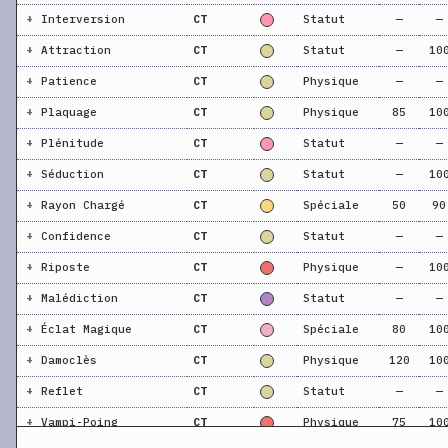
+
Interversion
CT
Statut
—
—
+
Attraction
CT
Statut
—
10
+
Patience
CT
Physique
—
—
+
Plaquage
CT
Physique
85
10
+
Plénitude
CT
Statut
—
—
+
Séduction
CT
Statut
—
10
+
Rayon Chargé
CT
Spéciale
50
90
+
Confidence
CT
Statut
—
—
+
Riposte
CT
Physique
—
10
+
Malédiction
CT
Statut
—
—
+
Éclat Magique
CT
Spéciale
80
10
+
Damoclès
CT
Physique
120
10
+
Reflet
CT
Statut
—
—
+
Vampi-Poing
CT
Physique
75
10