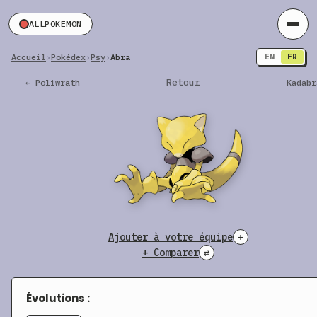
ALLPOKEMON
Accueil
›
Pokédex
›
Psy
›
Abra
EN
FR
Retour
← Poliwrath
Kadabr
Ajouter à votre équipe
+
+ Comparer
⇄
Évolutions :