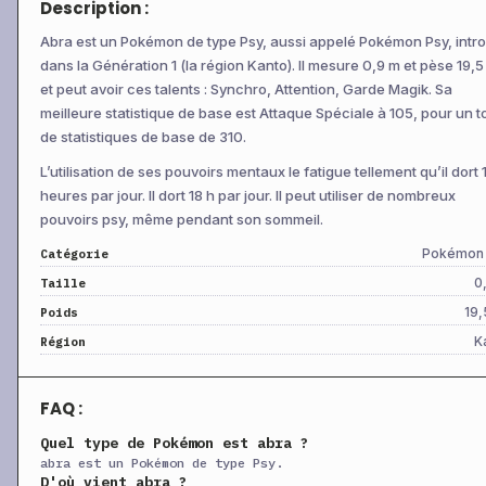
Description :
+
Dévorêve
CT
Spéciale
100
10
+
Dynamo-Poing
CT
Physique
100
50
Abra est un Pokémon de type Psy, aussi appelé Pokémon Psy, intro
dans la Génération 1 (la région Kanto). Il mesure 0,9 m et pèse 19,5
+
Embargo
CT
Statut
—
10
et peut avoir ces talents : Synchro, Attention, Garde Magik. Sa
+
Encore
CT
Statut
—
10
meilleure statistique de base est Attaque Spéciale à 105, pour un to
de statistiques de base de 310.
+
Ténacité
CT
Statut
—
—
L’utilisation de ses pouvoirs mentaux le fatigue tellement qu’il dort 
+
Éco-Sphère
CT
Spéciale
90
10
heures par jour. Il dort 18 h par jour. Il peut utiliser de nombreux
+
Façade
CT
Physique
70
10
pouvoirs psy, même pendant son sommeil.
+
Poing Feu
CT
Physique
75
10
Pokémon
Catégorie
+
Flash
CT
Statut
—
10
0
Taille
+
Dégommage
CT
Physique
—
10
19,
Poids
K
+
Région
Mitra-Poing
CT
Physique
150
10
+
Tricherie
CT
Physique
95
10
FAQ :
+
Frustration
CT
Physique
—
10
Quel type de Pokémon est abra ?
+
Nœud Herbe
CT
Spéciale
—
10
abra est un Pokémon de type Psy.
+
Permugarde
CT
Statut
—
—
D'où vient abra ?