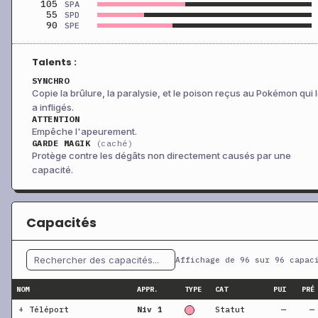
105
SPA
55
SPD
90
SPE
Talents :
SYNCHRO
Copie la brûlure, la paralysie, et le poison reçus au Pokémon qui 
a infligés.
ATTENTION
Empêche l'apeurement.
GARDE MAGIK
(caché)
Protège contre les dégâts non directement causés par une
capacité.
Capacités
Affichage de 96 sur 96 capac
NOM
APPR.
TYPE
CAT
PUI
PRÉ
+
Téléport
Niv 1
Statut
—
—