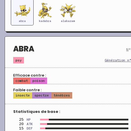
abra
kadabra
alakazam
ABRA
N°
psy
Génération n
Efficace contre :
combat
poison
Faible contre :
insecte
spectre
ténèbres
Statistiques de base :
25
HP
20
ATK
15
DEF