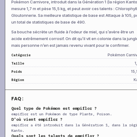
Pokémon Carnivore, introduit dans la Génération 1 (la région Kanto).
+
Coup Bas
Niv 1
Physique
70
10
mesure 1,7 m et pèse 15,5 kg, et peut avoir ces talents : Chlorophyl
+
Avale
Niv 1
Statut
—
—
Gloutonnerie. Sa meilleure statistique de base est Attaque à 105, p
un total de statistiques de base de 490.
+
Doux Parfum
Niv 1
Statut
—
10
Sa bouche sécrète un fluide à l’odeur de miel, qui s’avère être un
+
Danse Lames
Niv 1
Statut
—
—
acide extrêmement corrosif. On dit qu’il vit en colonie dans la jungl
+
Fouet Lianes
Niv 1
Physique
45
10
mais personne n’en est jamais revenu vivant pour le confirmer.
+
Ligotage
Niv 1
Physique
15
90
Pokémon Carni
Catégorie
+
Lame Feuille
Niv 44
Physique
90
10
1
Taille
+
Bombe Acide
CT
Spéciale
40
10
15,
Poids
K
+
Région
Attraction
CT
Statut
—
10
+
Patience
CT
Physique
—
—
FAQ :
+
Plaquage
CT
Physique
85
10
Quel type de Pokémon est empiflor ?
+
Piqûre
CT
Physique
60
10
empiflor est un Pokémon de type Plante, Poison.
+
Balle Graine
CT
Physique
25
10
D'où vient empiflor ?
empiflor a été introduit dans la Génération 1, dans la rég
+
Séduction
CT
Statut
—
10
Kanto.
Quels sont les talents de empiflor ?
+
Confidence
CT
Statut
—
—