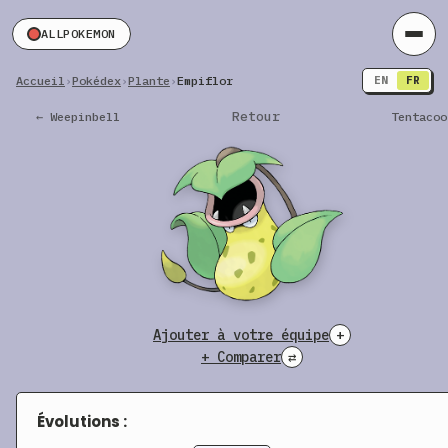
ALLPOKEMON
Accueil
›
Pokédex
›
Plante
›
Empiflor
EN
FR
Retour
← Weepinbell
Tentacoo
Ajouter à votre équipe
+
+ Comparer
⇄
Évolutions :