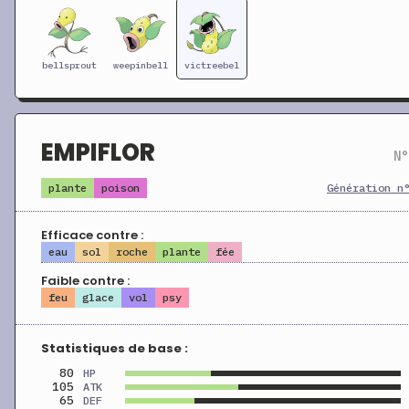
bellsprout
weepinbell
victreebel
EMPIFLOR
N°
plante
poison
Génération n
Efficace contre :
eau
sol
roche
plante
fée
Faible contre :
feu
glace
vol
psy
Statistiques de base :
80
HP
105
ATK
65
DEF