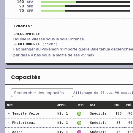
100
SPA
70
SPD
70
SPE
Talents :
CHLOROPHYLLE
Double la Vitesse sous le soleil intense.
GLOUTONNERIE
(caché)
Fait manger au Pokémon n'importe quelle Baie tenue déclenché
par des PV bas sous la moitié de ses PV max.
Capacités
Affichage de 90 sur 90 capac
NOM
APPR.
TYPE
CAT
PUI
PRÉ
+
Tempête Verte
Niv 1
Spéciale
130
90
+
Phytomixeur
Niv 1
Spéciale
65
90
+
Acide
Niv 1
Spéciale
40
10