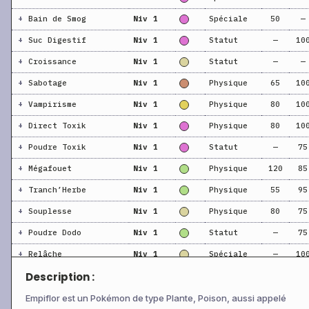
+
Bain de Smog
Niv 1
Spéciale
50
—
+
Suc Digestif
Niv 1
Statut
—
10
+
Croissance
Niv 1
Statut
—
—
+
Sabotage
Niv 1
Physique
65
10
+
Vampirisme
Niv 1
Physique
80
10
+
Direct Toxik
Niv 1
Physique
80
10
+
Poudre Toxik
Niv 1
Statut
—
75
+
Mégafouet
Niv 1
Physique
120
85
+
Tranch’Herbe
Niv 1
Physique
55
95
+
Souplesse
Niv 1
Physique
80
75
+
Poudre Dodo
Niv 1
Statut
—
75
+
Relâche
Niv 1
Spéciale
—
10
Description :
+
Stockage
Niv 1
Statut
—
—
+
Para-Spore
Niv 1
Statut
—
75
Empiflor est un Pokémon de type Plante, Poison, aussi appelé