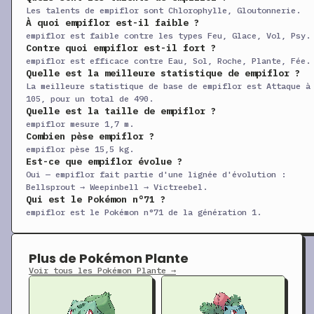
Les talents de empiflor sont Chlorophylle, Gloutonnerie.
+
Malédiction
CT
Statut
—
—
À quoi empiflor est-il faible ?
empiflor est faible contre les types Feu, Glace, Vol, Psy.
+
Coupe
CT
Physique
50
95
Contre quoi empiflor est-il fort ?
empiflor est efficace contre Eau, Sol, Roche, Plante, Fée.
+
Damoclès
CT
Physique
120
10
Quelle est la meilleure statistique de empiflor ?
La meilleure statistique de base de empiflor est Attaque à
+
Reflet
CT
Statut
—
—
105, pour un total de 490.
+
Encore
CT
Statut
—
10
Quelle est la taille de empiflor ?
empiflor mesure 1,7 m.
+
Ténacité
CT
Statut
—
—
Combien pèse empiflor ?
empiflor pèse 15,5 kg.
+
Éco-Sphère
CT
Spéciale
90
10
Est-ce que empiflor évolue ?
+
Façade
CT
Physique
70
10
Oui — empiflor fait partie d'une lignée d'évolution :
Bellsprout → Weepinbell → Victreebel.
+
Flash
CT
Statut
—
10
Qui est le Pokémon n°71 ?
empiflor est le Pokémon n°71 de la génération 1.
+
Frustration
CT
Physique
—
10
+
Giga-Sangsue
CT
Spéciale
75
10
Plus de Pokémon Plante
+
Giga Impact
CT
Physique
150
90
Voir tous les Pokémon Plante →
+
Nœud Herbe
CT
Spéciale
—
10
+
Gliss’Herbe
CT
Physique
55
10