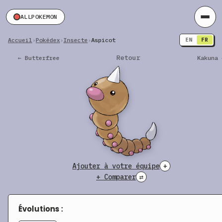
ALLPOKEMON
Accueil
›
Pokédex
›
Insecte
›
Aspicot
EN
FR
Retour
← Butterfree
Kakuna 
Ajouter à votre équipe
+
+ Comparer
⇄
Évolutions :