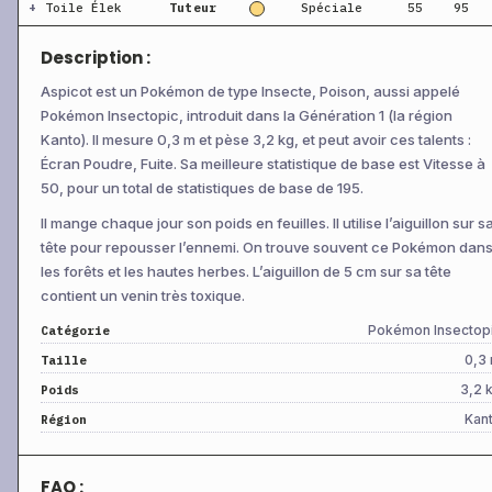
+
Toile Élek
Tuteur
Spéciale
55
95
Description :
Aspicot est un Pokémon de type Insecte, Poison, aussi appelé
Pokémon Insectopic, introduit dans la Génération 1 (la région
Kanto). Il mesure 0,3 m et pèse 3,2 kg, et peut avoir ces talents :
Écran Poudre, Fuite. Sa meilleure statistique de base est Vitesse à
50, pour un total de statistiques de base de 195.
Il mange chaque jour son poids en feuilles. Il utilise l’aiguillon sur s
tête pour repousser l’ennemi. On trouve souvent ce Pokémon dan
les forêts et les hautes herbes. L’aiguillon de 5 cm sur sa tête
contient un venin très toxique.
Pokémon Insectop
Catégorie
0,3
Taille
3,2 
Poids
Kan
Région
FAQ :