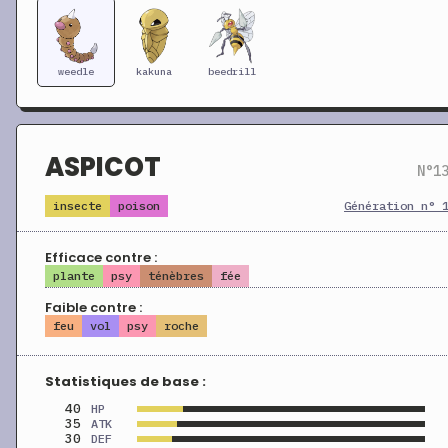
weedle
kakuna
beedrill
ASPICOT
N°1
insecte
poison
Génération n° 
Efficace contre :
plante
psy
ténèbres
fée
Faible contre :
feu
vol
psy
roche
Statistiques de base :
40
HP
35
ATK
30
DEF