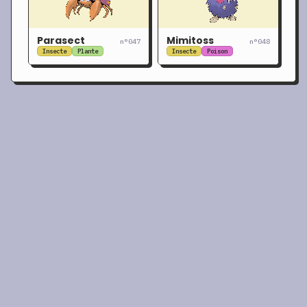
Parasect
Mimitoss
n°047
n°048
Insecte
Plante
Insecte
Poison