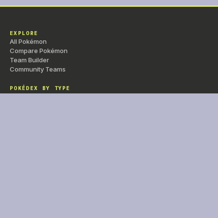
EXPLORE
All Pokémon
Compare Pokémon
Team Builder
Community Teams
POKÉDEX BY TYPE
Normal
Fire
Water
Grass
Electric
Ice
Fighting
Poison
Ground
Flying
Psychic
Bug
Rock
Ghost
Dragon
Dark
Steel
Fairy