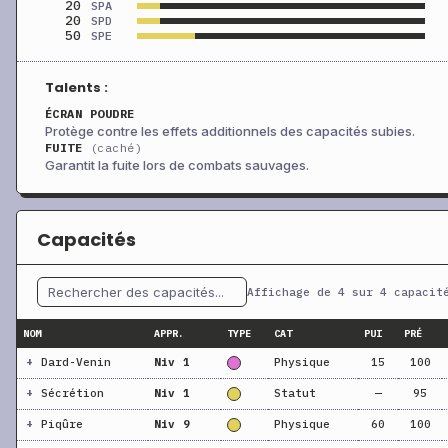
20
SPA
20
SPD
50
SPE
Talents :
ÉCRAN POUDRE
Protège contre les effets additionnels des capacités subies.
FUITE
(caché)
Garantit la fuite lors de combats sauvages.
Capacités
Affichage de 4 sur 4 capacit
NOM
APPR.
TYPE
CAT
PUI
PRÉ
+
Dard-Venin
Niv 1
Physique
15
100
+
Sécrétion
Niv 1
Statut
—
95
+
Piqûre
Niv 9
Physique
60
100