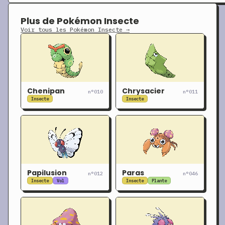
Plus de Pokémon Insecte
Voir tous les Pokémon Insecte →
Chenipan
Chrysacier
n°010
n°011
Insecte
Insecte
Papilusion
Paras
n°012
n°046
Insecte
Vol
Insecte
Plante