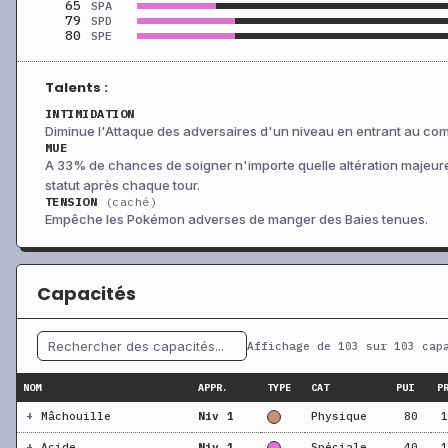
65
SPA
79
SPD
80
SPE
Talents :
INTIMIDATION
Diminue l'Attaque des adversaires d'un niveau en entrant au com
MUE
A 33% de chances de soigner n'importe quelle altération majeur
statut après chaque tour.
TENSION
(caché)
Empêche les Pokémon adverses de manger des Baies tenues.
Capacités
Affichage de 103 sur 103 cap
NOM
APPR.
TYPE
CAT
PUI
P
+
Mâchouille
Niv 1
Physique
80
1
+
Acide
Niv 1
Spéciale
40
1