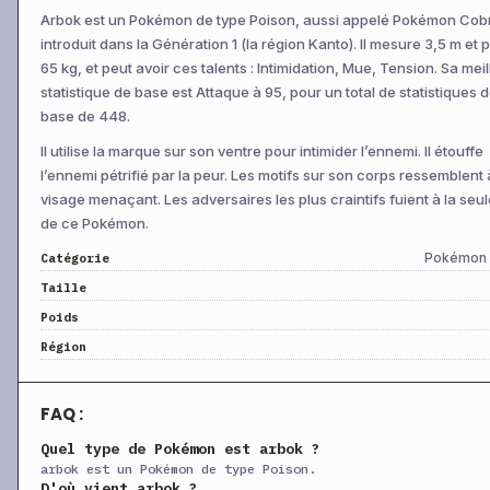
+
Direct Toxik
Niv 28
Physique
80
1
Arbok est un Pokémon de type Poison, aussi appelé Pokémon Cob
introduit dans la Génération 1 (la région Kanto). Il mesure 3,5 m et 
+
Bombe Acide
Niv 32
Spéciale
40
1
65 kg, et peut avoir ces talents : Intimidation, Mue, Tension. Sa mei
+
Boue-Bombe
Niv 34
Spéciale
65
statistique de base est Attaque à 95, pour un total de statistiques 
base de 448.
+
Souplesse
Niv 36
Physique
80
Il utilise la marque sur son ventre pour intimider l’ennemi. Il étouffe
+
Bombe Beurk
Niv 39
Spéciale
90
1
l’ennemi pétrifié par la peur. Les motifs sur son corps ressemblent 
+
Suc Digestif
Niv 42
Statut
—
1
visage menaçant. Les adversaires les plus craintifs fuient à la seu
+
Éructation
Niv 48
Spéciale
120
de ce Pokémon.
+
Toxik
Niv 52
Statut
—
Pokémon 
Catégorie
Taille
+
Enroulement
Niv 56
Statut
—
Poids
+
Détricanon
Niv 56
Physique
120
Région
+
Attraction
CT
Statut
—
1
+
Patience
CT
Physique
—
FAQ :
+
Plaquage
CT
Physique
85
1
Quel type de Pokémon est arbok ?
+
Abattage
CT
Physique
60
1
arbok est un Pokémon de type Poison.
D'où vient arbok ?