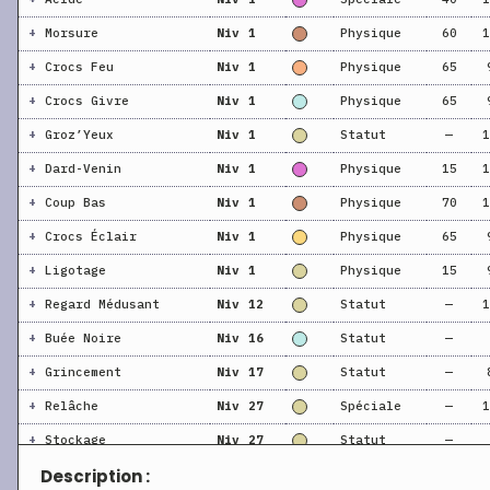
+
Morsure
Niv 1
Physique
60
1
+
Crocs Feu
Niv 1
Physique
65
+
Crocs Givre
Niv 1
Physique
65
+
Groz’Yeux
Niv 1
Statut
—
1
+
Dard-Venin
Niv 1
Physique
15
1
+
Coup Bas
Niv 1
Physique
70
1
+
Crocs Éclair
Niv 1
Physique
65
+
Ligotage
Niv 1
Physique
15
+
Regard Médusant
Niv 12
Statut
—
1
+
Buée Noire
Niv 16
Statut
—
+
Grincement
Niv 17
Statut
—
+
Relâche
Niv 27
Spéciale
—
1
+
Stockage
Niv 27
Statut
—
Description :
+
Avale
Niv 27
Statut
—