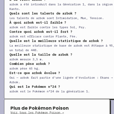
+
Centrifugifle
CT
Physique
60
1
arbok a été introduit dans la Génération 1, dans la région
+
Piétisol
CT
Physique
60
1
Kanto.
Quels sont les talents de arbok ?
+
Séduction
CT
Statut
—
1
Les talents de arbok sont Intimidation, Mue, Tension.
À quoi arbok est-il faible ?
+
Confidence
CT
Statut
—
arbok est faible contre les types Sol, Psy.
Contre quoi arbok est-il fort ?
+
Malédiction
CT
Statut
—
arbok est efficace contre Plante, Fée.
+
Vibrobscur
CT
Spéciale
80
1
Quelle est la meilleure statistique de arbok ?
La meilleure statistique de base de arbok est Attaque à 95
+
Tunnel
CT
Physique
80
1
un total de 448.
Quelle est la taille de arbok ?
+
Damoclès
CT
Physique
120
1
arbok mesure 3,5 m.
Combien pèse arbok ?
+
Reflet
CT
Statut
—
arbok pèse 65 kg.
+
Draco-Queue
CT
Physique
60
Est-ce que arbok évolue ?
Oui — arbok fait partie d'une lignée d'évolution : Ekans →
+
Séisme
CT
Physique
100
1
Arbok.
Qui est le Pokémon n°24 ?
+
Ténacité
CT
Statut
—
arbok est le Pokémon n°24 de la génération 1.
+
Façade
CT
Physique
70
1
+
Abîme
CT
Physique
—
Plus de Pokémon Poison
+
Frustration
CT
Physique
—
1
Voir tous les Pokémon Poison →