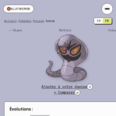
ALLPOKEMON
Accueil
›
Pokédex
›
Poison
›
Arbok
EN
FR
Retour
← Ekans
Pika
Ajouter à votre équipe
+
+ Comparer
⇄
Évolutions :