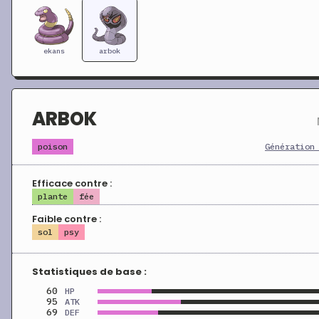
ekans
arbok
ARBOK
poison
Génération
Efficace contre :
plante
fée
Faible contre :
sol
psy
Statistiques de base :
60
HP
95
ATK
69
DEF