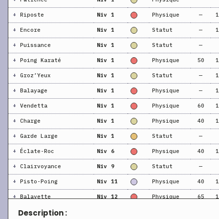
+
Riposte
Niv 1
Physique
—
1
+
Encore
Niv 1
Statut
—
1
+
Puissance
Niv 1
Statut
—
+
Poing Karaté
Niv 1
Physique
50
1
+
Groz’Yeux
Niv 1
Statut
—
1
+
Balayage
Niv 1
Physique
—
1
+
Vendetta
Niv 1
Physique
60
1
+
Charge
Niv 1
Physique
40
1
+
Garde Large
Niv 1
Statut
—
+
Éclate-Roc
Niv 6
Physique
40
1
+
Clairvoyance
Niv 9
Statut
—
+
Pisto-Poing
Niv 11
Physique
40
1
+
Balayette
Niv 12
Physique
65
1
Description :
+
Frappe Atlas
Niv 12
Physique
—
1