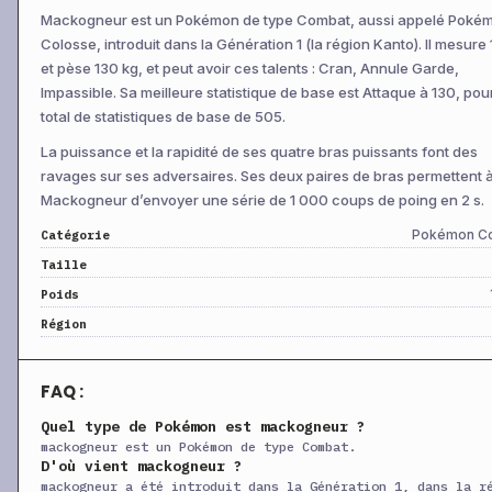
+
Sabotage
Niv 16
Physique
65
1
Mackogneur est un Pokémon de type Combat, aussi appelé Poké
Colosse, introduit dans la Génération 1 (la région Kanto). Il mesure 
+
Coup Double
Niv 18
Physique
35
et pèse 130 kg, et peut avoir ces talents : Cran, Annule Garde,
+
Grimace
Niv 20
Statut
—
1
Impassible. Sa meilleure statistique de base est Attaque à 130, pou
total de statistiques de base de 505.
+
Casse-Brique
Niv 21
Physique
75
1
La puissance et la rapidité de ses quatre bras puissants font des
+
Mach Punch
Niv 22
Physique
40
1
ravages sur ses adversaires. Ses deux paires de bras permettent 
+
Corps Perdu
Niv 24
Physique
70
Mackogneur d’envoyer une série de 1 000 coups de poing en 2 s.
+
Gonflette
Niv 25
Statut
—
Pokémon C
Catégorie
+
Sacrifice
Niv 26
Physique
80
Taille
+
Réveil Forcé
Niv 27
Physique
70
1
Poids
+
Région
Vampi-Poing
Niv 30
Physique
75
1
+
Double Baffe
Niv 33
Physique
40
FAQ :
+
Damoclès
Niv 34
Physique
120
1
Quel type de Pokémon est mackogneur ?
+
Coup Croix
Niv 40
Physique
100
mackogneur est un Pokémon de type Combat.
+
Close Combat
Niv 43
Physique
120
1
D'où vient mackogneur ?
mackogneur a été introduit dans la Génération 1, dans la r