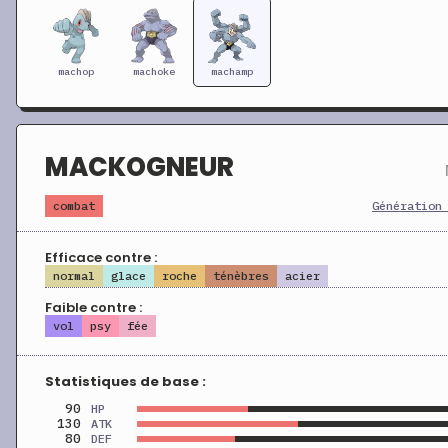
machop
machoke
machamp
MACKOGNEUR
combat
Génération
Efficace contre :
normal
glace
roche
ténèbres
acier
Faible contre :
vol
psy
fée
Statistiques de base :
90
HP
130
ATK
80
DEF