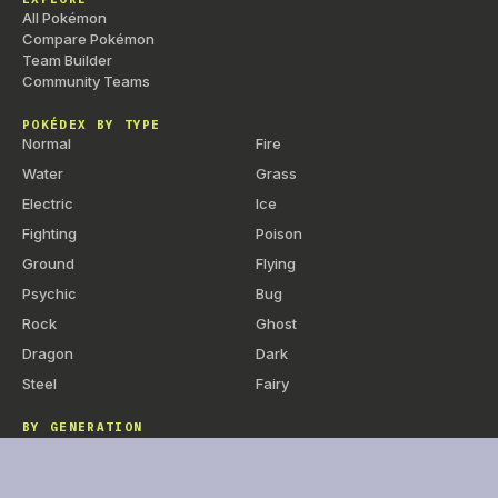
+
Blabla Dodo
CT
Statut
—
All Pokémon
Compare Pokémon
+
Anti-Air
CT
Physique
50
1
Team Builder
+
Ronflement
CT
Spéciale
50
1
Community Teams
+
Trépignement
CT
Physique
75
1
POKÉDEX BY TYPE
Normal
Fire
+
Lame de Roc
CT
Physique
100
Water
Grass
+
Clonage
CT
Statut
—
Electric
Ice
+
Zénith
CT
Statut
—
Fighting
Poison
+
Vantardise
CT
Statut
—
Ground
Flying
+
Bélier
CT
Physique
90
Psychic
Bug
+
Larcin
CT
Physique
60
1
Rock
Ghost
Dragon
Dark
+
Exécu-Son
CT
Physique
80
1
Steel
Fairy
+
Poing Éclair
CT
Physique
75
1
+
Toxik
CT
Statut
—
BY GENERATION
Gen 1 — Kanto
+
Rengorgement
CT
Statut
—
Gen 2 — Johto
Gen 3 — Hoenn
+
Coaching
Tuteur
Statut
—