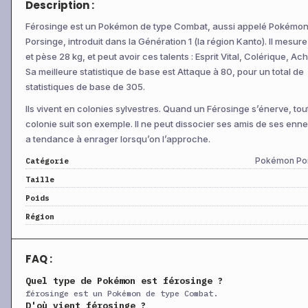
Description :
+
Assurance
Niv 25
Physique
60
1
+
Punition
Niv 29
Physique
—
1
Férosinge est un Pokémon de type Combat, aussi appelé Pokémo
Porsinge, introduit dans la Génération 1 (la région Kanto). Il mesur
+
Coud’Krâne
Niv 29
Physique
130
1
et pèse 28 kg, et peut avoir ces talents : Esprit Vital, Colérique, Ac
+
Mania
Niv 29
Physique
120
1
Sa meilleure statistique de base est Attaque à 80, pour un total de
statistiques de base de 305.
+
Demi-Tour
Niv 29
Physique
70
1
Ils vivent en colonies sylvestres. Quand un Férosinge s’énerve, tou
+
Close Combat
Niv 33
Physique
120
1
colonie suit son exemple. Il ne peut dissocier ses amis de ses enne
+
Colère
Niv 40
Physique
120
1
a tendance à enrager lorsqu’on l’approche.
+
Trépignement
Niv 40
Physique
75
1
Pokémon Po
Catégorie
+
Tout ou Rien
Niv 48
Spéciale
—
1
Taille
+
Acrobatie
CT
Physique
55
1
Poids
+
Région
Aéropique
CT
Physique
60
+
Attraction
CT
Statut
—
1
FAQ :
+
Patience
CT
Physique
—
Quel type de Pokémon est férosinge ?
+
Plaquage
CT
Physique
85
1
férosinge est un Pokémon de type Combat.
+
Casse-Brique
CT
Physique
75
1
D'où vient férosinge ?