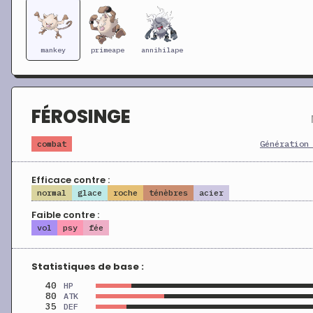
mankey
primeape
annihilape
FÉROSINGE
combat
Génération
Efficace contre :
normal
glace
roche
ténèbres
acier
Faible contre :
vol
psy
fée
Statistiques de base :
40
HP
80
ATK
35
DEF