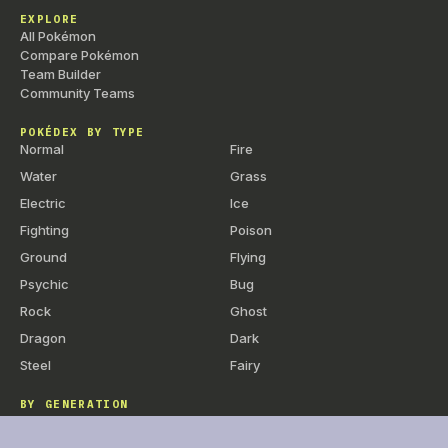
EXPLORE
+
Blabla Dodo
CT
Statut
—
All Pokémon
Compare Pokémon
+
Anti-Air
CT
Physique
50
1
Team Builder
+
Ronflement
CT
Spéciale
50
1
Community Teams
+
Dépit
CT
Statut
—
1
POKÉDEX BY TYPE
Normal
Fire
+
Lame de Roc
CT
Physique
100
Water
Grass
+
Force
CT
Physique
80
1
Electric
Ice
+
Sacrifice
CT
Physique
80
Fighting
Poison
+
Clonage
CT
Statut
—
Ground
Flying
+
Zénith
CT
Statut
—
Psychic
Bug
+
Météores
CT
Spéciale
60
Rock
Ghost
Dragon
Dark
+
Bélier
CT
Physique
90
Steel
Fairy
Téra Explosion
CT
Spéciale
80
1
+
Larcin
CT
Physique
60
1
BY GENERATION
Gen 1 — Kanto
+
Exécu-Son
CT
Physique
80
1
Gen 2 — Johto