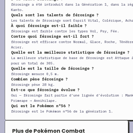
férosinge a été introduit dans la Génération 1, dans la ré
+
Gonflette
CT
Statut
—
Kanto.
Quels sont les talents de férosinge ?
+
Piétisol
CT
Physique
60
1
Les talents de férosinge sont Esprit Vital, Colérique, Ach
+
Séduction
CT
Statut
—
1
À quoi férosinge est-il faible ?
férosinge est faible contre les types Vol, Psy, Fée.
+
Confidence
CT
Statut
—
Contre quoi férosinge est-il fort ?
férosinge est efficace contre Normal, Glace, Roche, Ténèbr
+
Riposte
CT
Physique
—
1
Acier.
Quelle est la meilleure statistique de férosinge ?
+
Malédiction
CT
Statut
—
La meilleure statistique de base de férosinge est Attaque 
+
Boul’Armure
CT
Statut
—
pour un total de 305.
Quelle est la taille de férosinge ?
+
Détection
CT
Statut
—
férosinge mesure 0,5 m.
Combien pèse férosinge ?
+
Tunnel
CT
Physique
80
1
férosinge pèse 28 kg.
+
Est-ce que férosinge évolue ?
Damoclès
CT
Physique
120
1
Oui — férosinge fait partie d'une lignée d'évolution : Man
+
Reflet
CT
Statut
—
Primeape → Annihilape.
Qui est le Pokémon n°56 ?
+
Vampi-Poing
CT
Physique
75
1
férosinge est le Pokémon n°56 de la génération 1.
+
Dynamo-Poing
CT
Physique
100
+
Séisme
CT
Physique
100
1
Plus de Pokémon Combat