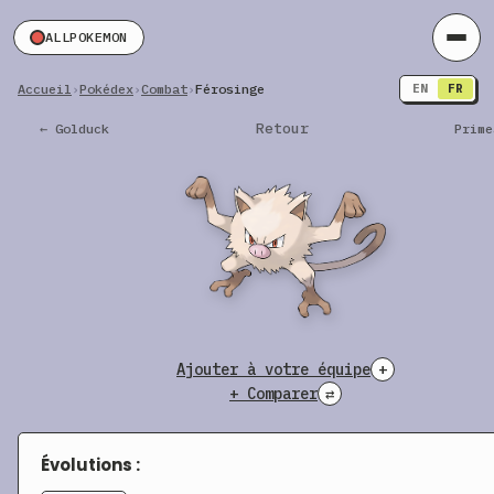
ALLPOKEMON
Accueil
›
Pokédex
›
Combat
›
Férosinge
EN
FR
Retour
← Golduck
Prime
Ajouter à votre équipe
+
+ Comparer
⇄
Évolutions :