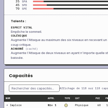
35
SPA
45
SPD
70
SPE
Talents :
ESPRIT VITAL
Empêche le sommeil.
COLÉRIQUE
Augmente l'Attaque au maximum des six niveaux en recevant un
coup critique.
ACHARNÉ
(caché)
Augmente l'Attaque de deux niveaux en ayant n'importe quelle st
baissée.
Capacités
Affichage de 118 sur 118 cap
NOM
APPR.
TYPE
CAT
PUI
P
+
Implore
Niv 1
Physique
60
1