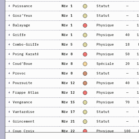
+
Puissance
Niv 1
Statut
—
+
Groz’Yeux
Niv 1
Statut
—
1
+
Balayage
Niv 1
Physique
—
1
+
Griffe
Niv 1
Physique
40
1
+
Combo-Griffe
Niv 5
Physique
18
+
Poing Karaté
Niv 8
Physique
50
1
+
Coud’Boue
Niv 8
Spéciale
20
1
+
Provoc
Niv 8
Statut
—
1
+
Poursuite
Niv 12
Physique
40
1
+
Frappe Atlas
Niv 12
Physique
—
1
+
Vengeance
Niv 15
Physique
70
1
+
Vantardise
Niv 17
Statut
—
+
Grincement
Niv 21
Statut
—
+
Coup Croix
Niv 22
Physique
100