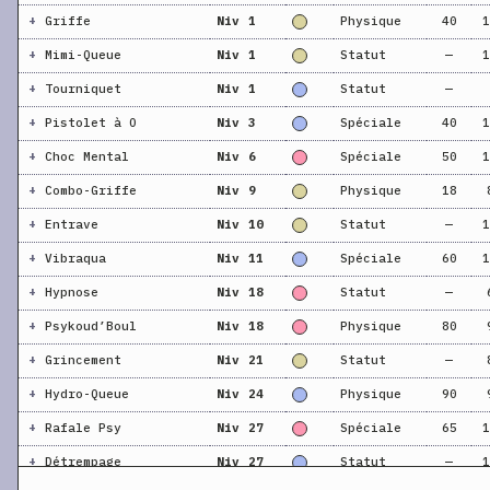
+
Griffe
Niv 1
Physique
40
1
+
Mimi-Queue
Niv 1
Statut
—
1
+
Tourniquet
Niv 1
Statut
—
+
Pistolet à O
Niv 3
Spéciale
40
1
+
Choc Mental
Niv 6
Spéciale
50
1
+
Combo-Griffe
Niv 9
Physique
18
+
Entrave
Niv 10
Statut
—
1
+
Vibraqua
Niv 11
Spéciale
60
1
+
Hypnose
Niv 18
Statut
—
+
Psykoud’Boul
Niv 18
Physique
80
+
Grincement
Niv 21
Statut
—
+
Hydro-Queue
Niv 24
Physique
90
+
Rafale Psy
Niv 27
Spéciale
65
1
+
Détrempage
Niv 27
Statut
—
1