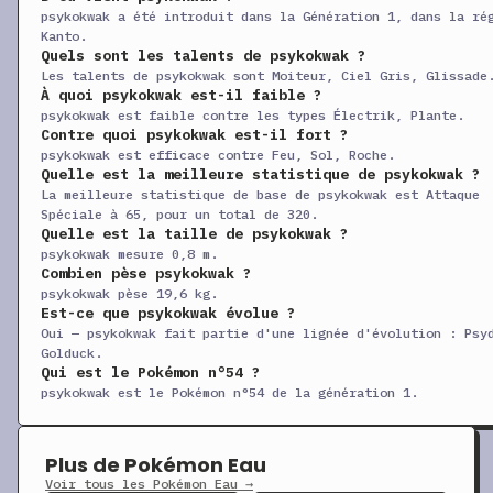
psykokwak a été introduit dans la Génération 1, dans la ré
Douche Froide
CT
Spéciale
50
1
Kanto.
Quels sont les talents de psykokwak ?
+
Confidence
CT
Statut
—
Les talents de psykokwak sont Moiteur, Ciel Gris, Glissade
+
Onde Folie
CT
Statut
—
1
À quoi psykokwak est-il faible ?
psykokwak est faible contre les types Électrik, Plante.
+
Riposte
CT
Physique
—
1
Contre quoi psykokwak est-il fort ?
psykokwak est efficace contre Feu, Sol, Roche.
+
Malédiction
CT
Statut
—
Quelle est la meilleure statistique de psykokwak ?
La meilleure statistique de base de psykokwak est Attaque
+
Tunnel
CT
Physique
80
1
Spéciale à 65, pour un total de 320.
+
Plongée
CT
Physique
80
1
Quelle est la taille de psykokwak ?
psykokwak mesure 0,8 m.
+
Damoclès
CT
Physique
120
1
Combien pèse psykokwak ?
psykokwak pèse 19,6 kg.
+
Reflet
CT
Statut
—
Est-ce que psykokwak évolue ?
+
Dynamo-Poing
CT
Physique
100
Oui — psykokwak fait partie d'une lignée d'évolution : Psy
Golduck.
+
Encore
CT
Statut
—
1
Qui est le Pokémon n°54 ?
psykokwak est le Pokémon n°54 de la génération 1.
+
Effort
CT
Physique
—
1
+
Ténacité
CT
Statut
—
Plus de Pokémon Eau
+
Façade
CT
Physique
70
1
Voir tous les Pokémon Eau →