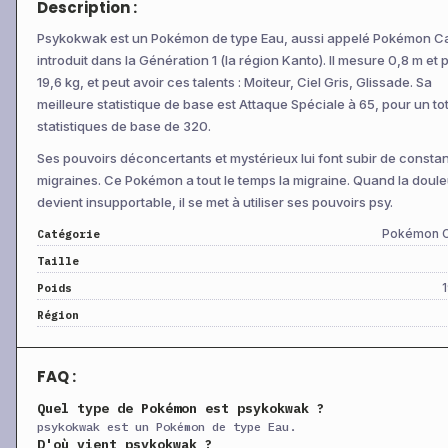
Description :
+
Boost
Niv 30
Statut
—
+
Amnésie
Niv 34
Statut
—
Psykokwak est un Pokémon de type Eau, aussi appelé Pokémon C
introduit dans la Génération 1 (la région Kanto). Il mesure 0,8 m et
+
Hydrocanon
Niv 36
Spéciale
110
19,6 kg, et peut avoir ces talents : Moiteur, Ciel Gris, Glissade. Sa
+
Surf
Niv 36
Spéciale
90
1
meilleure statistique de base est Attaque Spéciale à 65, pour un to
statistiques de base de 320.
+
Zone Étrange
Niv 39
Statut
—
Ses pouvoirs déconcertants et mystérieux lui font subir de consta
+
Aéropique
CT
Physique
60
migraines. Ce Pokémon a tout le temps la migraine. Quand la doule
+
Attraction
CT
Statut
—
1
devient insupportable, il se met à utiliser ses pouvoirs psy.
+
Patience
CT
Physique
—
Pokémon 
Catégorie
+
Blizzard
CT
Spéciale
110
Taille
+
Plaquage
CT
Physique
85
1
Poids
+
Région
Casse-Brique
CT
Physique
75
1
+
Saumure
CT
Spéciale
65
1
FAQ :
+
Bulles d’O
CT
Spéciale
65
1
Quel type de Pokémon est psykokwak ?
+
Plénitude
CT
Statut
—
psykokwak est un Pokémon de type Eau.
+
Séduction
CT
Statut
—
1
D'où vient psykokwak ?