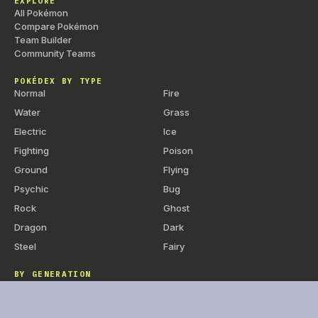
EXPLORE
All Pokémon
+
Frappe Atlas
CT
Physique
—
1
Compare Pokémon
Team Builder
+
Griffe Ombre
CT
Physique
70
1
Community Teams
+
Échange
CT
Statut
—
POKÉDEX BY TYPE
+
Coud’Krâne
CT
Physique
130
1
Normal
Fire
+
Blabla Dodo
CT
Statut
—
Water
Grass
+
Ronflement
CT
Spéciale
50
1
Electric
Ice
Fighting
Poison
+
Force
CT
Physique
80
1
Ground
Flying
+
Sacrifice
CT
Physique
80
Psychic
Bug
+
Clonage
CT
Statut
—
Rock
Ghost
+
Vantardise
CT
Statut
—
Dragon
Dark
+
Météores
CT
Spéciale
60
Steel
Fairy
+
Bélier
CT
Physique
90
BY GENERATION
+
Provoc
CT
Statut
—
1
Gen 1 — Kanto
Gen 2 — Johto
+
Lévikinésie
CT
Statut
—
Gen 3 — Hoenn