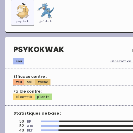
psyduck
golduck
PSYKOKWAK
eau
Génération
Efficace contre :
feu
sol
roche
Faible contre :
électrik
plante
Statistiques de base :
50
HP
52
ATK
48
DEF