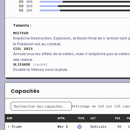
65
SPA
50
SPD
55
SPE
Talents :
MOITEUR
Empêche Destruction, Explosion, et Boom Final de s'activer tant 
le Pokémon est au combat.
CIEL GRIS
Annule tous les effets de la météo, mais n'empêche pas la météo
elle-même.
GLISSADE
(caché)
Double la Vitesse sous la pluie.
Capacités
Affichage de 120 sur 120 cap
NOM
APPR.
TYPE
CAT
PUI
P
+
Écume
Niv 1
Spéciale
40
1