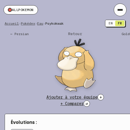
ALLPOKEMON
Accueil
›
Pokédex
›
Eau
›
Psykokwak
EN
FR
Retour
← Persian
Gold
Ajouter à votre équipe
+
+ Comparer
⇄
Évolutions :