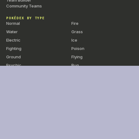
Team Builder
Community Teams
POKÉDEX BY TYPE
Normal
Fire
Water
Grass
Electric
Ice
Fighting
Poison
Ground
Flying
Psychic
Bug
Rock
Ghost
Dragon
Dark
Steel
Fairy
BY GENERATION
Gen 1 — Kanto
Gen 2 — Johto
Gen 3 — Hoenn
Gen 4 — Sinnoh
Gen 5 — Unova
Gen 6 — Kalos