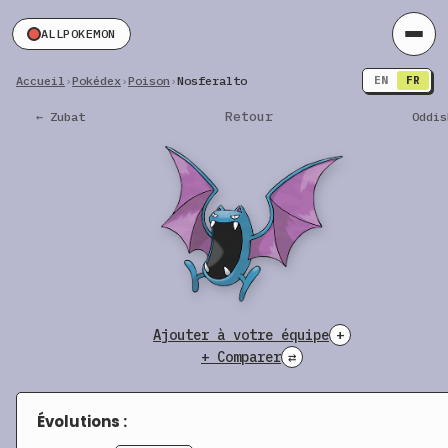
ALLPOKEMON
Accueil
›
Pokédex
›
Poison
›
Nosferalto
EN
FR
Retour
← Zubat
Oddis
Ajouter à votre équipe
+
+ Comparer
⇄
Évolutions :