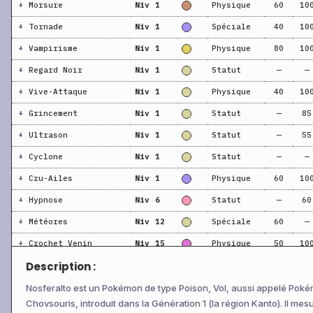
+
Morsure
Niv 1
Physique
60
10
+
Tornade
Niv 1
Spéciale
40
10
+
Vampirisme
Niv 1
Physique
80
10
+
Regard Noir
Niv 1
Statut
—
—
+
Vive-Attaque
Niv 1
Physique
40
10
+
Grincement
Niv 1
Statut
—
85
+
Ultrason
Niv 1
Statut
—
55
+
Cyclone
Niv 1
Statut
—
—
+
Cru-Ailes
Niv 1
Physique
60
10
+
Hypnose
Niv 6
Statut
—
60
+
Météores
Niv 12
Spéciale
60
—
+
Crochet Venin
Niv 15
Physique
50
10
Description :
+
Onde Folie
Niv 17
Statut
—
10
+
Tranch’Air
Niv 18
Spéciale
60
95
Nosferalto est un Pokémon de type Poison, Vol, aussi appelé Pok
Chovsouris, introduit dans la Génération 1 (la région Kanto). Il mes
+
Buée Noire
Niv 20
Statut
—
—