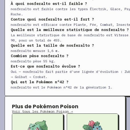
+
Malédiction
CT
Statut
—
—
À quoi nosferalto est-il faible ?
nosferalto est faible contre les types Électrik, Glace, Ps
+
Anti-Brume
CT
Statut
—
—
Roche.
Contre quoi nosferalto est-il fort ?
+
Détection
CT
Statut
—
—
nosferalto est efficace contre Plante, Fée, Combat, Insect
Quelle est la meilleure statistique de nosferalto ?
+
Damoclès
CT
Physique
120
10
La meilleure statistique de base de nosferalto est Vitesse
+
Reflet
CT
Statut
—
—
90, pour un total de 455.
Quelle est la taille de nosferalto ?
+
Ténacité
CT
Statut
—
—
nosferalto mesure 1,6 m.
Combien pèse nosferalto ?
+
Façade
CT
Physique
70
10
nosferalto pèse 55 kg.
+
Est-ce que nosferalto évolue ?
Vol
CT
Physique
90
95
Oui — nosferalto fait partie d'une lignée d'évolution : Zu
+
Frustration
CT
Physique
—
10
→ Golbat → Crobat.
Qui est le Pokémon n°42 ?
+
Giga-Sangsue
CT
Spéciale
75
10
nosferalto est le Pokémon n°42 de la génération 1.
+
Giga Impact
CT
Physique
150
90
+
Coup d’Boule
CT
Physique
70
10
Plus de Pokémon Poison
+
Canicule
CT
Spéciale
95
90
Voir tous les Pokémon Poison →
+
Puissance Cachée
CT
Spéciale
60
10
+
Ultralaser
CT
Spéciale
150
90