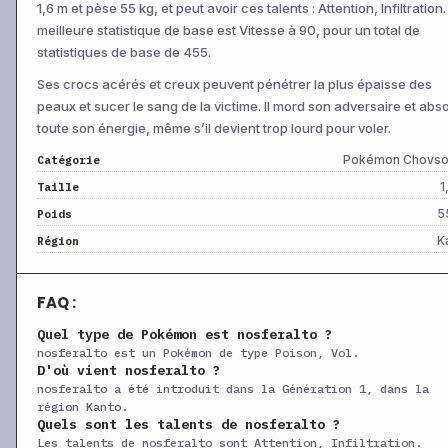
1,6 m et pèse 55 kg, et peut avoir ces talents : Attention, Infiltration
+
Prévention
Niv 20
Statut
—
—
meilleure statistique de base est Vitesse à 90, pour un total de
statistiques de base de 455.
+
Poison Croix
Niv 25
Physique
70
10
Ses crocs acérés et creux peuvent pénétrer la plus épaisse des
+
Acrobatie
Niv 33
Physique
55
10
peaux et sucer le sang de la victime. Il mord son adversaire et abs
+
Lame d’Air
Niv 34
Spéciale
75
95
toute son énergie, même s’il devient trop lourd pour voler.
+
Toxik
Niv 40
Statut
—
90
Pokémon Chovso
Catégorie
+
Choc Venin
Niv 43
Spéciale
65
10
1
Taille
+
Aéropique
CT
Physique
60
—
5
Poids
K
+
Région
Hâte
CT
Statut
—
—
+
Assurance
CT
Physique
60
10
FAQ :
+
Attraction
CT
Statut
—
10
Quel type de Pokémon est nosferalto ?
+
Patience
CT
Physique
—
—
nosferalto est un Pokémon de type Poison, Vol.
+
Rapace
CT
Physique
120
10
D'où vient nosferalto ?
nosferalto a été introduit dans la Génération 1, dans la
+
Séduction
CT
Statut
—
10
région Kanto.
Quels sont les talents de nosferalto ?
+
Confidence
CT
Statut
—
—
Les talents de nosferalto sont Attention, Infiltration.