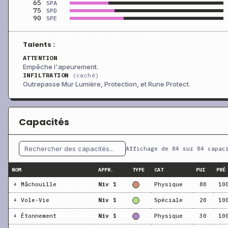
65
SPA
75
SPD
90
SPE
Talents :
ATTENTION
Empêche l'apeurement.
INFILTRATION
(caché)
Outrepasse Mur Lumière, Protection, et Rune Protect.
Capacités
Affichage de 84 sur 84 capac
NOM
APPR.
TYPE
CAT
PUI
PRÉ
+
Mâchouille
Niv 1
Physique
80
10
+
Vole-Vie
Niv 1
Spéciale
20
10
+
Étonnement
Niv 1
Physique
30
10