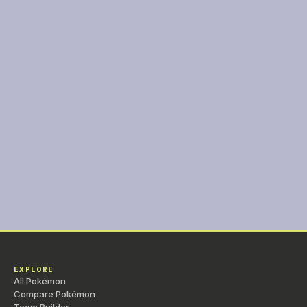
+
Brouhaha
CT
Spéciale
90
10
+
Piège de Venin
CT
Statut
—
10
+
Psykoud’Boul
CT
Physique
80
90
+
Double Volée
Tuteur
Physique
40
90
+
Vent Mauvais
Tuteur
Spéciale
60
10
+
Croc Fatal
Tuteur
Physique
—
90
+
Vent Arrière
Tuteur
Statut
—
—
+
Ouragan
Tuteur
Spéciale
40
10
EXPLORE
All Pokémon
Compare Pokémon