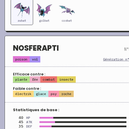
zubat
golbat
crobat
NOSFERAPTI
N°
poison
vol
Génération n
Efficace contre :
plante
fée
combat
insecte
Faible contre :
électrik
glace
psy
roche
Statistiques de base :
40
HP
45
ATK
35
DEF