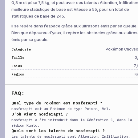
0,8 m et pèse 7,5 kg, et peut avoir ces talents : Attention, Infiltratio
+
Lame d’Air
Niv 33
Spéciale
75
95
meilleure statistique de base est Vitesse à 55, pour un total de
statistiques de base de 245.
+
Choc Venin
Niv 37
Spéciale
65
10
Il se repère dans l’espace grâce aux ultrasons émis par sa gueule.
+
Aéropique
CT
Physique
60
—
Bien que dépourvu d’yeux, il repère les obstacles grâce aux ultra
+
Hâte
CT
Statut
—
—
émis par sa gueule.
+
Assurance
CT
Physique
60
10
Pokémon Chovso
Catégorie
+
Attraction
CT
Statut
—
10
0
Taille
+
Patience
CT
Physique
—
—
7,
Poids
K
+
Région
Rapace
CT
Physique
120
10
+
Séduction
CT
Statut
—
10
FAQ :
+
Confidence
CT
Statut
—
—
Quel type de Pokémon est nosferapti ?
+
Mâchouille
CT
Physique
80
10
nosferapti est un Pokémon de type Poison, Vol.
+
Malédiction
CT
Statut
—
—
D'où vient nosferapti ?
nosferapti a été introduit dans la Génération 1, dans la
+
Anti-Brume
CT
Statut
—
—
région Kanto.
Quels sont les talents de nosferapti ?
+
Détection
CT
Statut
—
—
Les talents de nosferapti sont Attention, Infiltration.