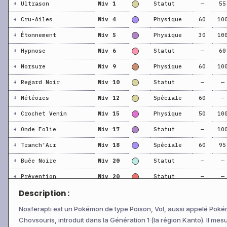
+
Ultrason
Niv 1
Statut
—
55
+
Cru-Ailes
Niv 4
Physique
60
10
+
Étonnement
Niv 5
Physique
30
10
+
Hypnose
Niv 6
Statut
—
60
+
Morsure
Niv 9
Physique
60
10
+
Regard Noir
Niv 10
Statut
—
—
+
Météores
Niv 12
Spéciale
60
—
+
Crochet Venin
Niv 15
Physique
50
10
+
Onde Folie
Niv 17
Statut
—
10
+
Tranch’Air
Niv 18
Spéciale
60
95
+
Buée Noire
Niv 20
Statut
—
—
+
Prévention
Niv 20
Statut
—
—
Description :
+
Poison Croix
Niv 25
Physique
70
10
+
Toxik
Niv 28
Statut
—
90
Nosferapti est un Pokémon de type Poison, Vol, aussi appelé Pok
Chovsouris, introduit dans la Génération 1 (la région Kanto). Il mes
+
Acrobatie
Niv 30
Physique
55
10