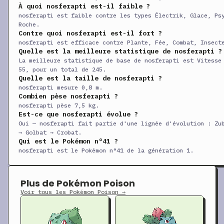
+
Damoclès
CT
Physique
120
10
À quoi nosferapti est-il faible ?
nosferapti est faible contre les types Électrik, Glace, Ps
+
Reflet
CT
Statut
—
—
Roche.
Contre quoi nosferapti est-il fort ?
+
Ténacité
CT
Statut
—
—
nosferapti est efficace contre Plante, Fée, Combat, Insect
Quelle est la meilleure statistique de nosferapti ?
+
Façade
CT
Physique
70
10
La meilleure statistique de base de nosferapti est Vitesse
+
Vol
CT
Physique
90
95
55, pour un total de 245.
Quelle est la taille de nosferapti ?
+
Frustration
CT
Physique
—
10
nosferapti mesure 0,8 m.
Combien pèse nosferapti ?
+
Giga-Sangsue
CT
Spéciale
75
10
nosferapti pèse 7,5 kg.
+
Est-ce que nosferapti évolue ?
Coup d’Boule
CT
Physique
70
10
Oui — nosferapti fait partie d'une lignée d'évolution : Zu
+
Canicule
CT
Spéciale
95
90
→ Golbat → Crobat.
Qui est le Pokémon n°41 ?
+
Puissance Cachée
CT
Spéciale
60
10
nosferapti est le Pokémon n°41 de la génération 1.
+
Méga-Sangsue
CT
Spéciale
40
10
+
Copie
CT
Statut
—
—
Plus de Pokémon Poison
+
Machination
CT
Statut
—
—
Voir tous les Pokémon Poison →
+
Don Naturel
CT
Physique
—
10
+
Représailles
CT
Physique
50
10