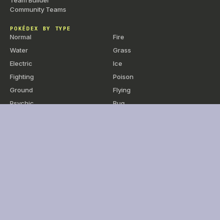
Team Builder
Community Teams
POKÉDEX BY TYPE
Normal
Fire
Water
Grass
Electric
Ice
Fighting
Poison
Ground
Flying
Psychic
Bug
Rock
Ghost
Dragon
Dark
Steel
Fairy
BY GENERATION
Gen 1 — Kanto
Gen 2 — Johto
Gen 3 — Hoenn
Gen 4 — Sinnoh
Gen 5 — Unova
Gen 6 — Kalos