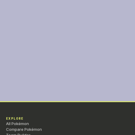
+
Poursuite
Œuf
Physique
40
10
+
Vive-Attaque
Œuf
Physique
40
10
+
Double Volée
Tuteur
Physique
40
90
+
Vent Mauvais
Tuteur
Spéciale
60
10
+
Croc Fatal
Tuteur
Physique
—
90
+
Vent Arrière
Tuteur
Statut
—
—
+
Ouragan
Tuteur
Spéciale
40
10
EXPLORE
All Pokémon
Compare Pokémon