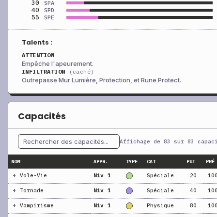
30
SPA
40
SPD
55
SPE
Talents :
ATTENTION
Empêche l'apeurement.
INFILTRATION
(caché)
Outrepasse Mur Lumière, Protection, et Rune Protect.
Capacités
Affichage de 83 sur 83 capac
NOM
APPR.
TYPE
CAT
PUI
PRÉ
+
Vole-Vie
Niv 1
Spéciale
20
10
+
Tornade
Niv 1
Spéciale
40
10
+
Vampirisme
Niv 1
Physique
80
10